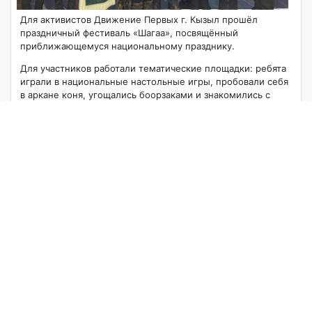
Для активистов Движение Первых г. Кызыл прошёл
праздничный фестиваль «Шагаа», посвящённый
приближающемуся национальному празднику.
Для участников работали тематические площадки: ребята
играли в национальные настольные игры, пробовали себя
в аркане коня, угощались боорзаками и знакомились с
традициями родной культуры.
Государственный лицей РТ представили лицеисты 6–8
классов. Команда приняла активное участие во всех
активностях и показала отличные результаты:
Игра «Буга-Шыдыраа»
1 место — Херел Эртине, 6А класс
3 место — Ооржак Даяна, 6А класс
4 место — Ондар Дмитрий 8Б класс
Конкурс «Кожамыктар» почётное 4 место — Ортеней
Диана, 8Б класс
Фестиваль получился ярким, познавательным и очень
тёплым по атмосфере. Поздравляем участников и
благодарим организаторов фестиваля за праздник
традиций, игры и дружбы!